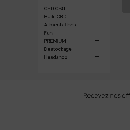

CBD CBG

Huile CBD

Alimentations
C
Fun

PREMIUM
Nom d
Destockage

Headshop
Recevez nos off