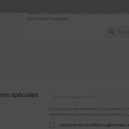
Aucun produit disponible pour le moment
Restez à l'écoute ! D'autres produits seront affich
qu'ils seront ajoutés.
réer une liste d'envies
search
e la liste d'envies
Annuler
Créer une liste d'envies
res spéciales
Vous pouvez vous désinscrire à tout moment. V
informations de contact dans les conditions d'ut
J'accepte les conditions générales e