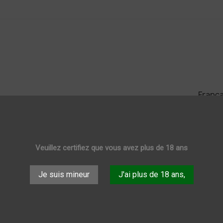
França
REMIUM
HUILE CBD
ALIMENTATIONS
FUN
DEST
Veuillez certifiez que vous avez plus de 18 ans
Je suis mineur
J'ai plus de 18 ans,
OMOTIONS