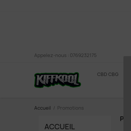
Appelez-nous :
0769232175
CBD CBG
P
Accueil
Promotions
PR
ACCUEIL