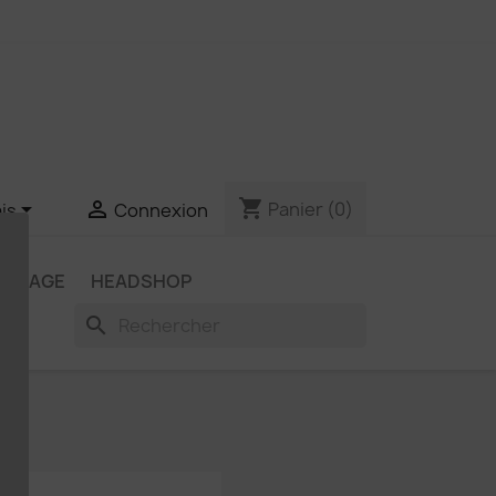
shopping_cart


Panier
(0)
is
Connexion
OCKAGE
HEADSHOP
search