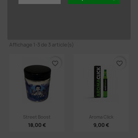
DIVERS

Pertinence
Affichage 1-3 de 3 article(s)
favorite_border
favorite_border
×
Créer une liste d'envies
Aperçu rapide
Aperçu rapide


Street Boost
Aroma Click
18,00 €
9,00 €
Nom de la liste d'envies