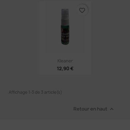
favorite_border
Annuler
Créer une liste d'envies
Aperçu rapide

Kleaner
12,90 €
Affichage 1-3 de 3 article(s)
Retour en haut
