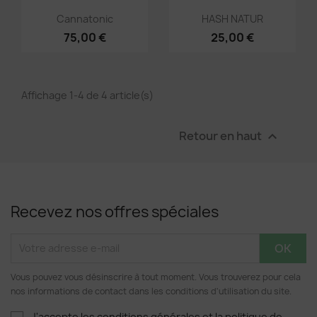
Aperçu rapide
Aperçu rapide


Cannatonic
HASH NATUR
75,00 €
25,00 €
Affichage 1-4 de 4 article(s)
Retour en haut

Recevez nos offres spéciales
Vous pouvez vous désinscrire à tout moment. Vous trouverez pour cela
nos informations de contact dans les conditions d'utilisation du site.
J'accepte les conditions générales et la politique de