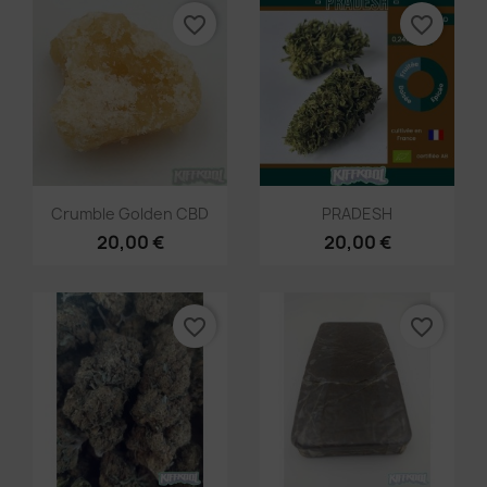
favorite_border
favorite_border
Aperçu rapide
Aperçu rapide


Crumble Golden CBD
PRADESH
20,00 €
20,00 €
favorite_border
favorite_border