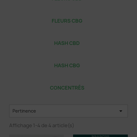
FLEURS CBG
HASH CBD
HASH CBG
×
Créer une liste d'envies
CONCENTRÉS
Nom de la liste d'envies

Pertinence
Affichage 1-4 de 4 article(s)
Annuler
Créer une liste d'envies