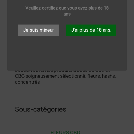
Hash CBD
Veuillez certifiez que vous avez plus de 18
Hash CBG
ans
Concentrés
Je suis mineur
J'ai plus de 18 ans,
CBD CBG
Découvrez ici nos produits à base de CBD et
CBG soigneusement sélectionné, fleurs, hashs,
concentrés
Sous-catégories
FLEURS CBD