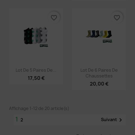
favorite_border
favorite_border
Aperçu rapide
Aperçu rapide


Lot De 5 Paires De...
Lot De 6 Paires De
Chaussettes
17,50 €
20,00 €
Affichage 1-12 de 20 article(s)
1

Suivant
2