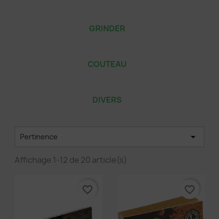
GRINDER
COUTEAU
DIVERS

Pertinence
Affichage 1-12 de 20 article(s)
favorite_border
favorite_border