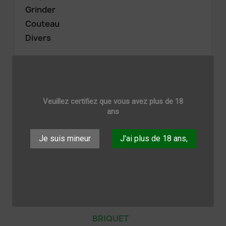
Grinder
Couteau
Divers
HEADSHOP
Veuillez certifiez que vous avez plus de 18
ans
Sous-catégories
Je suis mineur
J'ai plus de 18 ans,
FEUILLES A ROULER,
CARTON
BRIQUET