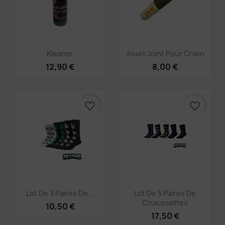
Aperçu rapide
Aperçu rapide


Kleaner
Jouet Joint Pour Chien
12,90 €
8,00 €
favorite_border
favorite_border
Aperçu rapide
Aperçu rapide


Lot De 3 Paires De...
Lot De 5 Paires De
Chaussettes
10,50 €
17,50 €