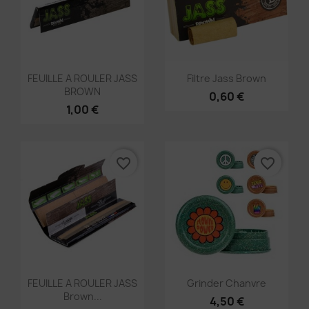
Aperçu rapide
Aperçu rapide


FEUILLE A ROULER JASS
Filtre Jass Brown
BROWN
0,60 €
1,00 €
favorite_border
favorite_border
×
Créer une liste d'envies
Aperçu rapide
Aperçu rapide


FEUILLE A ROULER JASS
Grinder Chanvre
Brown...
4,50 €