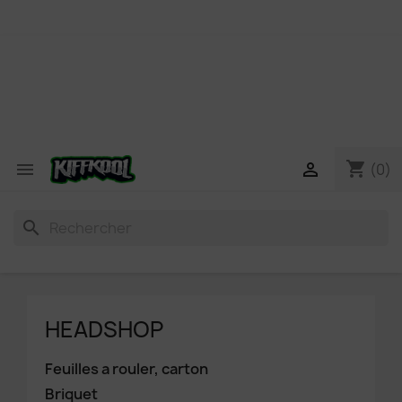
shopping_cart


(0)
search
HEADSHOP
Feuilles a rouler, carton
Briquet