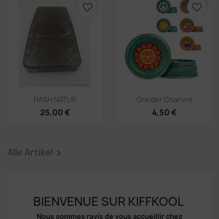
favorite_border
favorite_border
Abbrechen
Wunschliste erstellen
Vorschau
Vorschau


HASH NATUR
Grinder Chanvre
25,00 €
4,50 €
Alle Artikel

BIENVENUE SUR KIFFKOOL
Nous sommes ravis de vous accueillir chez