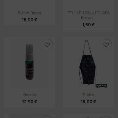
Vorschau
Vorschau


Street Boost
FEUILLE A ROULER JASS
Brown...
18,00 €
1,50 €
favorite_border
favorite_border
Vorschau
Vorschau
×


Kleaner
Tablier
Wunschliste erstellen
12,90 €
15,00 €
Name der Wunschliste