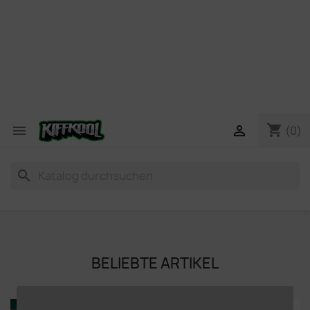
shopping_cart


(0)
search
BELIEBTE ARTIKEL